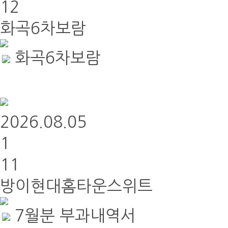
12
화곡6차보람
화곡6차보람
2026.08.05
1
11
방이현대홈타운스위트
7월분 부과내역서