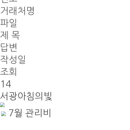
거래처명
파일
제 목
답변
작성일
조회
14
서광아침의빛
7월 관리비